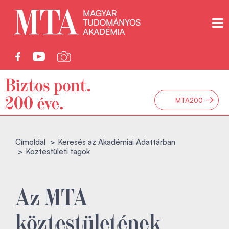
→
MTA200
Címoldal
Keresés az Akadémiai Adattárban
Köztestületi tagok
Az MTA
köztestületének