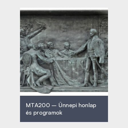
MTA200 – Ünnepi honlap
és programok