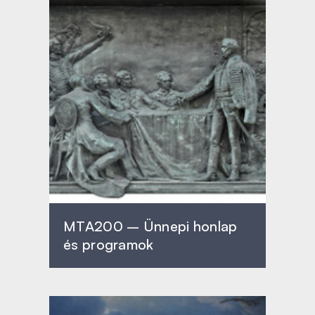
MTA200 – Ünnepi honlap
és programok