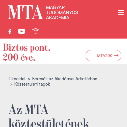
→
MTA200
Címoldal
Keresés az Akadémiai Adattárban
Köztestületi tagok
Az MTA
köztestületének