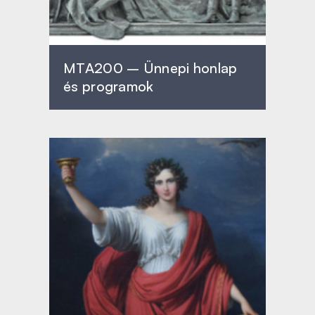
MTA200 – Ünnepi honlap
és programok