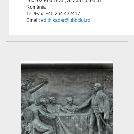
400202 Kolozsvár, Stradă Horea 31
Románia
Tel./Fax: +40 264 432417
Email:
edith.kadar@ubbcluj.ro