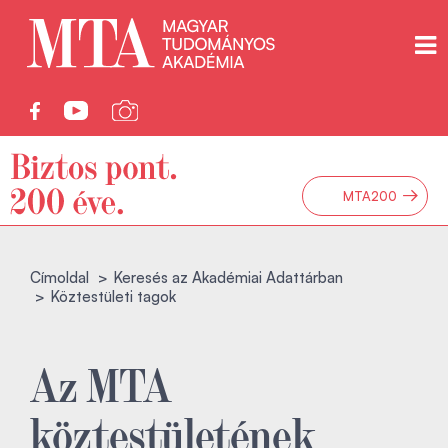
→
MTA200
Címoldal
Keresés az Akadémiai Adattárban
Köztestületi tagok
Az MTA
köztestületének