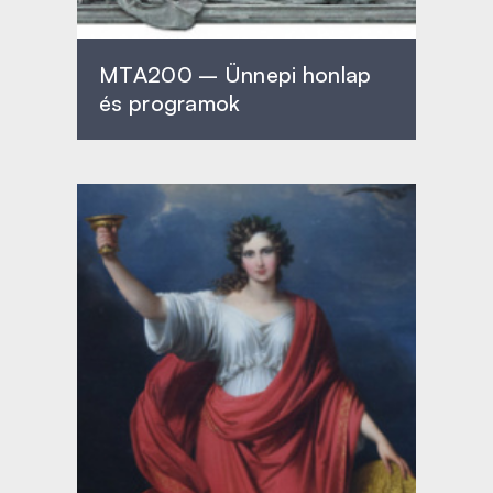
MTA200 – Ünnepi honlap
és programok