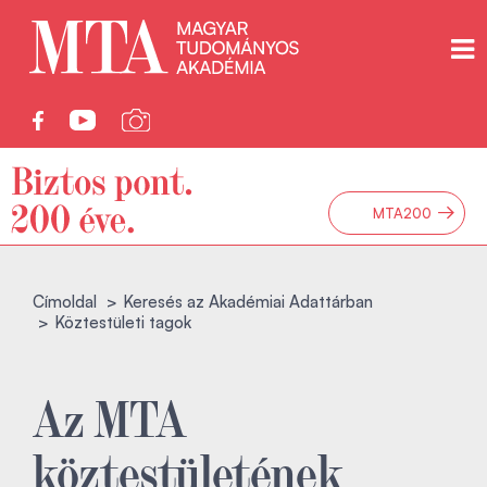
→
MTA200
Címoldal
Keresés az Akadémiai Adattárban
Köztestületi tagok
Az MTA
köztestületének