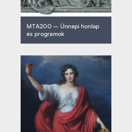
MTA200 – Ünnepi honlap
és programok