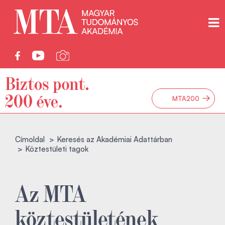
→
MTA200
Címoldal
Keresés az Akadémiai Adattárban
Köztestületi tagok
Az MTA
köztestületének