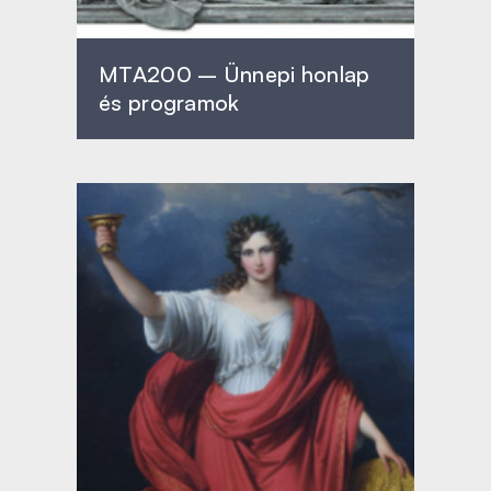
MTA200 – Ünnepi honlap
és programok