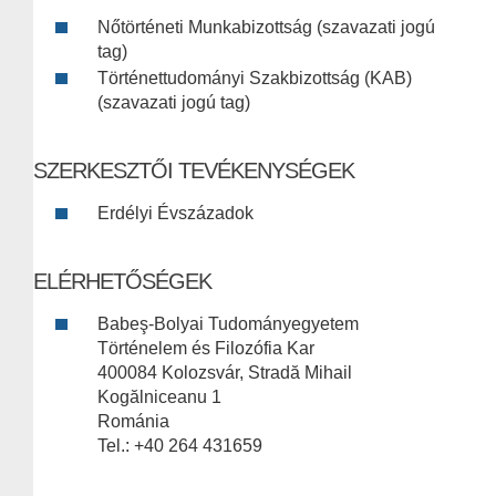
Nőtörténeti Munkabizottság (szavazati jogú
tag)
Történettudományi Szakbizottság (KAB)
(szavazati jogú tag)
SZERKESZTŐI TEVÉKENYSÉGEK
Erdélyi Évszázadok
ELÉRHETŐSÉGEK
Babeş-Bolyai Tudományegyetem
Történelem és Filozófia Kar
400084 Kolozsvár, Stradă Mihail
Kogălniceanu 1
Románia
Tel.: +40 264 431659