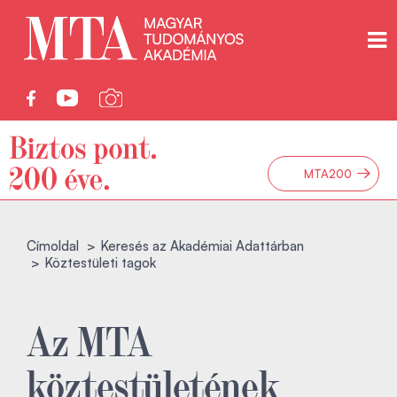
→
MTA200
Címoldal
Keresés az Akadémiai Adattárban
Köztestületi tagok
Az MTA
köztestületének