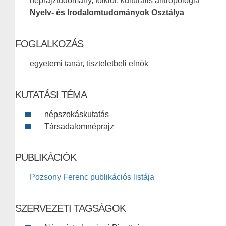
néprajztudomány, folklór, kulturális antropológia
Nyelv- és Irodalomtudományok Osztálya
FOGLALKOZÁS
egyetemi tanár, tiszteletbeli elnök
KUTATÁSI TÉMA
népszokáskutatás
Társadalomnéprajz
PUBLIKÁCIÓK
Pozsony Ferenc publikációs listája
SZERVEZETI TAGSÁGOK