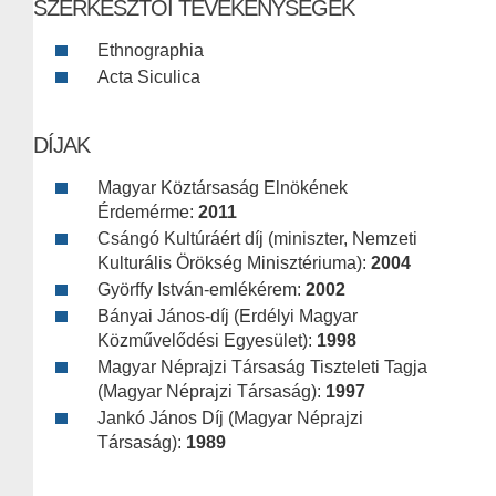
SZERKESZTŐI TEVÉKENYSÉGEK
Ethnographia
Acta Siculica
DÍJAK
Magyar Köztársaság Elnökének
Érdemérme:
2011
Csángó Kultúráért díj (miniszter, Nemzeti
Kulturális Örökség Minisztériuma):
2004
Györffy István-emlékérem:
2002
Bányai János-díj (Erdélyi Magyar
Közművelődési Egyesület):
1998
Magyar Néprajzi Társaság Tiszteleti Tagja
(Magyar Néprajzi Társaság):
1997
Jankó János Díj (Magyar Néprajzi
Társaság):
1989