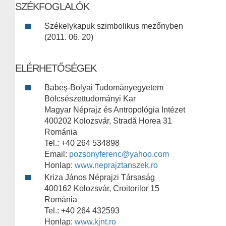
SZÉKFOGLALÓK
Székelykapuk szimbolikus mezőnyben
(2011. 06. 20)
ELÉRHETŐSÉGEK
Babeş-Bolyai Tudományegyetem
Bölcsészettudományi Kar
Magyar Néprajz és Antropológia Intézet
400202 Kolozsvár, Stradă Horea 31
Románia
Tel.: +40 264 534898
Email:
pozsonyferenc@yahoo.com
Honlap:
www.neprajztanszek.ro
Kriza János Néprajzi Társaság
400162 Kolozsvár, Croitorilor 15
Románia
Tel.: +40 264 432593
Honlap:
www.kjnt.ro