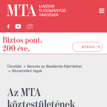
→
MTA200
Címoldal
Keresés az Akadémiai Adattárban
Köztestületi tagok
Az MTA
köztestületének