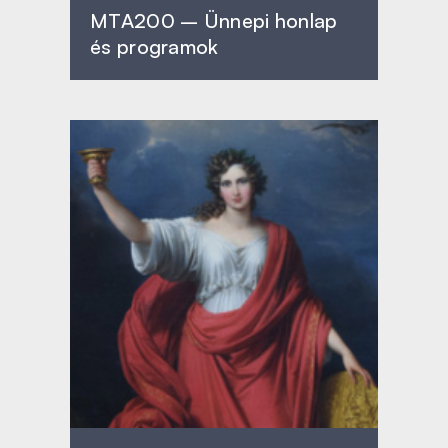
MTA200 – Ünnepi honlap
és programok