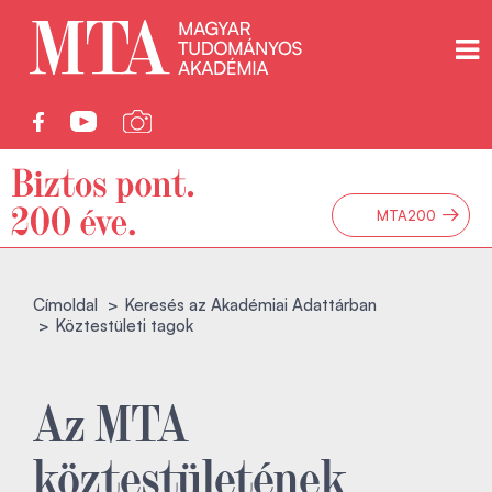
→
MTA200
Címoldal
Keresés az Akadémiai Adattárban
Köztestületi tagok
Az MTA
köztestületének