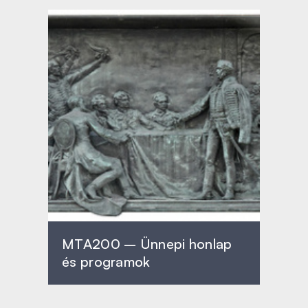
MTA200 – Ünnepi honlap
és programok