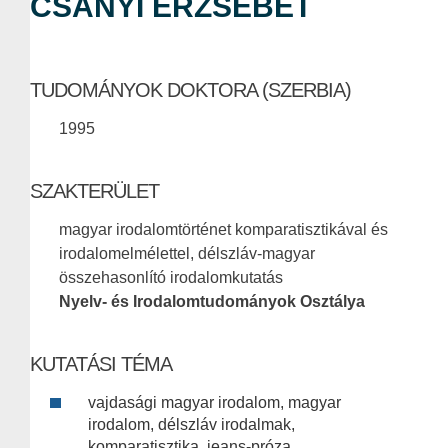
CSÁNYI ERZSÉBET
TUDOMÁNYOK DOKTORA (SZERBIA)
1995
SZAKTERÜLET
magyar irodalomtörténet komparatisztikával és
irodalomelmélettel, délszláv-magyar
összehasonlító irodalomkutatás
Nyelv- és Irodalomtudományok Osztálya
KUTATÁSI TÉMA
vajdasági magyar irodalom, magyar
irodalom, délszláv irodalmak,
komparatisztika, jeans-próza