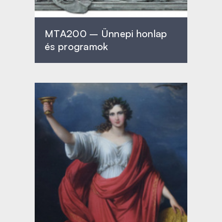
MTA200 – Ünnepi honlap
és programok