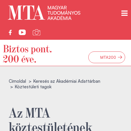
→
MTA200
Címoldal
Keresés az Akadémiai Adattárban
Köztestületi tagok
Az MTA
köztestületének