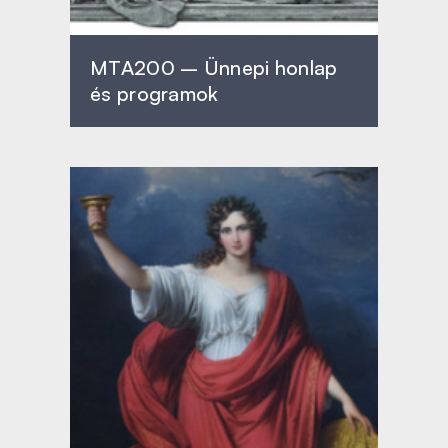
MTA200 – Ünnepi honlap
és programok