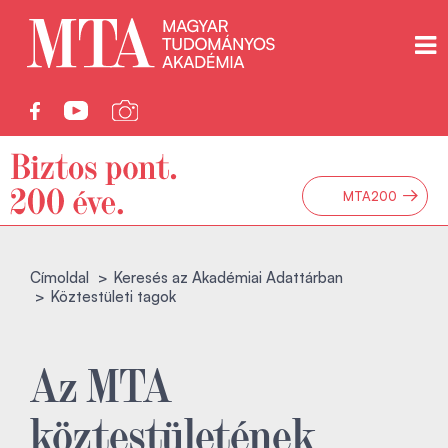
→
MTA200
Címoldal
Keresés az Akadémiai Adattárban
Köztestületi tagok
Az MTA
köztestületének