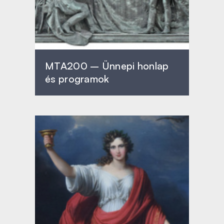
MTA200 – Ünnepi honlap
és programok