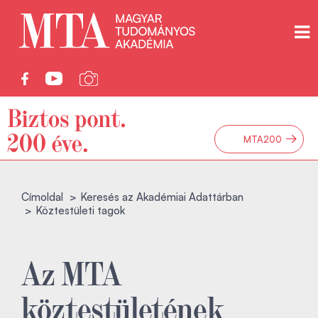
→
MTA200
Címoldal
Keresés az Akadémiai Adattárban
Köztestületi tagok
Az MTA
köztestületének