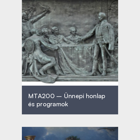
MTA200 – Ünnepi honlap
és programok