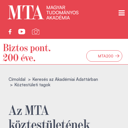
→
MTA200
Címoldal
Keresés az Akadémiai Adattárban
Köztestületi tagok
Az MTA
köztestületének