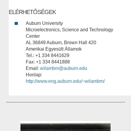
ELÉRHETŐSÉGEK
Auburn University
Microelectronics, Science and Technology
Center
AL 36849 Auburn, Brown Hall 420
Amerikai Egyesült Államok
Tel.: +1 334 8441629
Fax: +1 334 8441888
Email:
wilambm@auburn.edu
Honlap:
http://www.eng.auburn.edu/~wilambm/