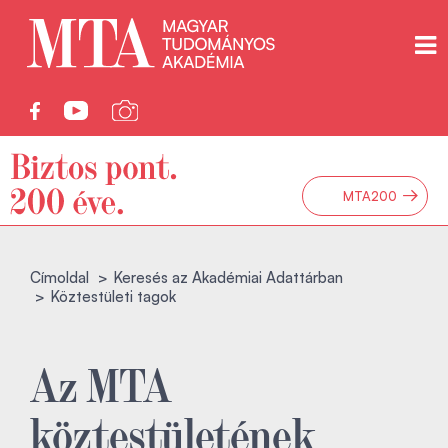
→
MTA200
Címoldal
Keresés az Akadémiai Adattárban
Köztestületi tagok
Az MTA
köztestületének