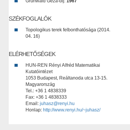
Grünwald Géza-díj:
1967
SZÉKFOGLALÓK
Topologikus terek felbonthatósága (2014.
04. 16)
ELÉRHETŐSÉGEK
HUN-REN Rényi Alfréd Matematikai
Kutatóintézet
1053 Budapest, Reáltanoda utca 13-15.
Magyarország
Tel.: +36 1 4838339
Fax: +36 1 4838333
Email:
juhasz@renyi.hu
Honlap:
http://www.renyi.hu/~juhasz/