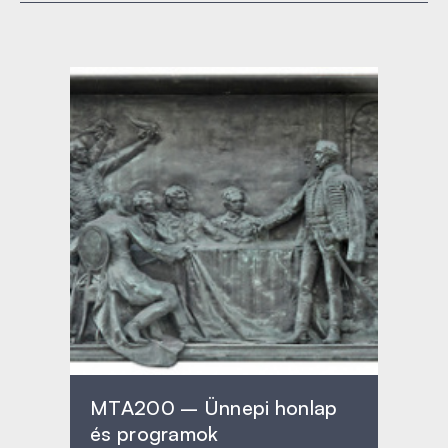
MTA200 – Ünnepi honlap
és programok