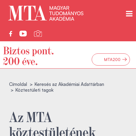
→
MTA200
Címoldal
Keresés az Akadémiai Adattárban
Köztestületi tagok
Az MTA
köztestületének