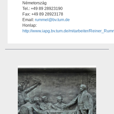
Németország
Tel.: +49 89 28923190
Fax: +49 89 28923178
Email:
rummel@bv.tum.de
Honlap:
http://www.iapg.bv.tum.de/mitarbeiter/Reiner_Rum