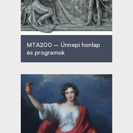
MTA200 – Ünnepi honlap
és programok