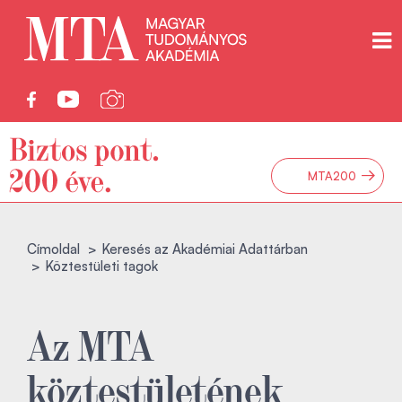
→
MTA200
Címoldal
Keresés az Akadémiai Adattárban
Köztestületi tagok
Az MTA
köztestületének