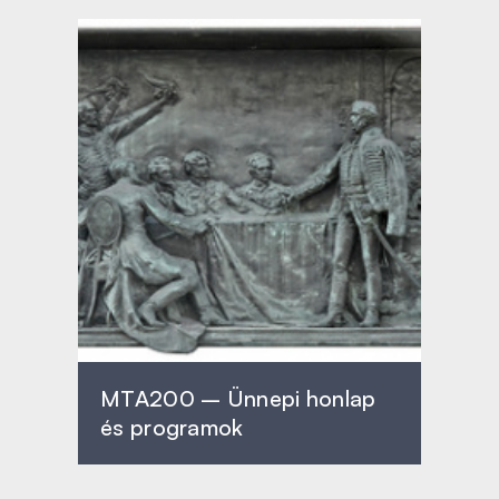
MTA200 – Ünnepi honlap
és programok