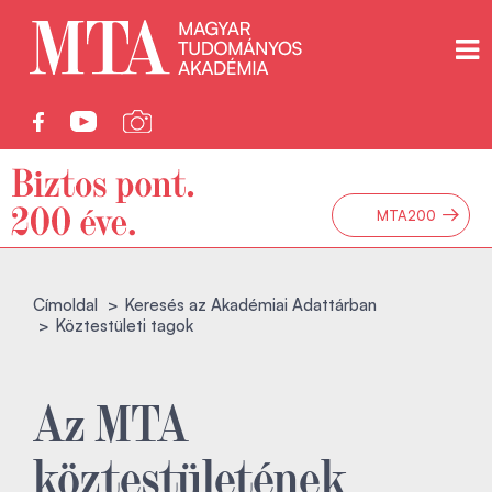
→
MTA200
Címoldal
Keresés az Akadémiai Adattárban
Köztestületi tagok
Az MTA
köztestületének