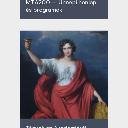
MTA200 – Ünnepi honlap
és programok
Tények az Akadémiáról