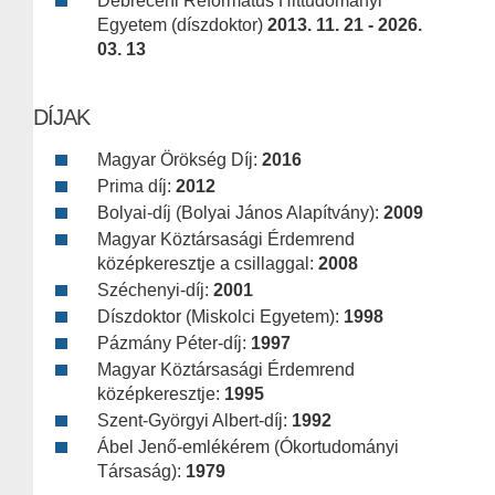
Debreceni Református Hittudományi
Egyetem (díszdoktor)
2013. 11. 21 - 2026.
03. 13
DÍJAK
Magyar Örökség Díj:
2016
Prima díj:
2012
Bolyai-díj (Bolyai János Alapítvány):
2009
Magyar Köztársasági Érdemrend
középkeresztje a csillaggal:
2008
Széchenyi-díj:
2001
Díszdoktor (Miskolci Egyetem):
1998
Pázmány Péter-díj:
1997
Magyar Köztársasági Érdemrend
középkeresztje:
1995
Szent-Györgyi Albert-díj:
1992
Ábel Jenő-emlékérem (Ókortudományi
Társaság):
1979