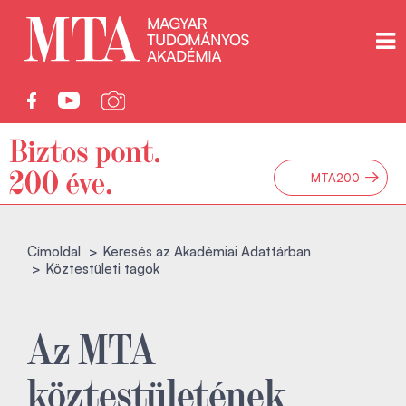
→
MTA200
Címoldal
Keresés az Akadémiai Adattárban
Köztestületi tagok
Az MTA
köztestületének