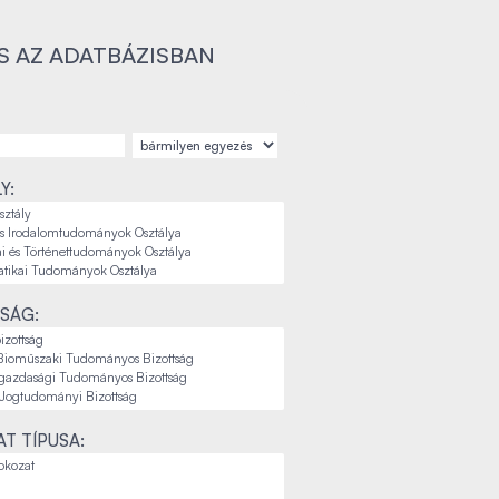
S AZ ADATBÁZISBAN
Y:
SÁG:
T TÍPUSA: