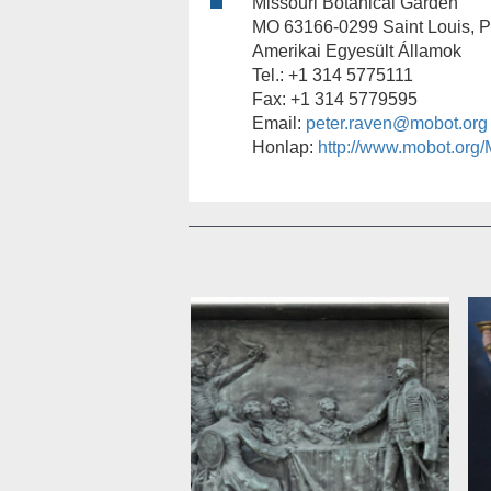
Missouri Botanical Garden
MO 63166-0299 Saint Louis, P
Amerikai Egyesült Államok
Tel.: +1 314 5775111
Fax: +1 314 5779595
Email:
peter.raven@mobot.org
Honlap:
http://www.mobot.org