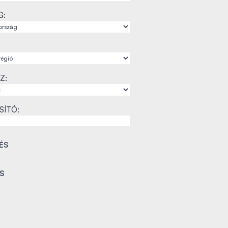
G:
Z:
SÍTÓ: