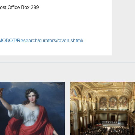
ost Office Box 299
/MOBOT/Research/curators/raven.shtml/