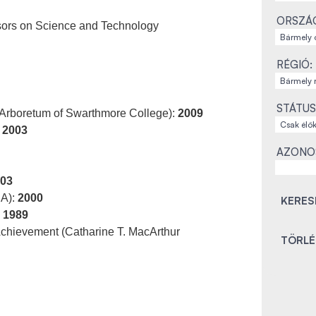
ORSZÁ
sors on Science and Technology
RÉGIÓ:
STÁTUS
t Arboretum of Swarthmore College):
2009
:
2003
AZONO
03
SA):
2000
:
1989
 Achievement (Catharine T. MacArthur