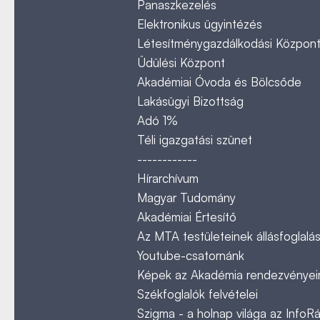
Panaszkezelés
Elektronikus ügyintézés
Létesítménygazdálkodási Közpon
Üdülési Központ
Akadémiai Óvoda és Bölcsőde
Lakásügyi Bizottság
Adó 1%
Téli igazgatási szünet
------------
Hírarchívum
Magyar Tudomány
Akadémiai Értesítő
Az MTA testületeinek állásfoglalás
Youtube-csatornánk
Képek az Akadémia rendezvényeir
Székfoglalók felvételei
Szigma - a holnap világa az InfoR