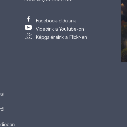
t
Facebook-oldalunk
Videóink a Youtube-on
Képgalériáink a Flickr-en
ai
ől
ádióban