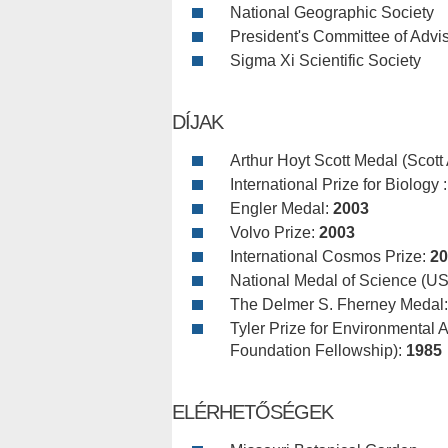
National Geographic Society
President's Committee of Advi
Sigma Xi Scientific Society
DÍJAK
Arthur Hoyt Scott Medal (Scot
International Prize for Biology 
Engler Medal:
2003
Volvo Prize:
2003
International Cosmos Prize:
20
National Medal of Science (U
The Delmer S. Fherney Medal
Tyler Prize for Environmental
Foundation Fellowship):
1985
ELÉRHETŐSÉGEK