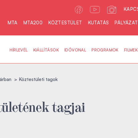
KAPC
MTA
MTA200
KÖZTESTÜLET
KUTATÁS
PÁLYÁZA
HÍRLEVÉL
KIÁLLÍTÁSOK
IDŐVONAL
PROGRAMOK
FILMEK
árban
Köztestületi tagok
ületének tagjai