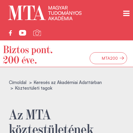
→
MTA200
Címoldal
Keresés az Akadémiai Adattárban
Köztestületi tagok
Az MTA
köztestületének