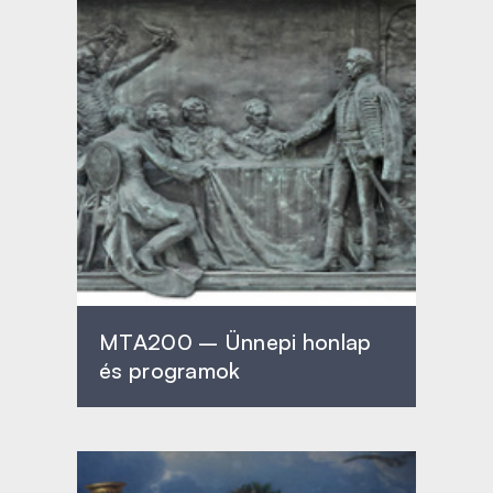
MTA200 – Ünnepi honlap
és programok