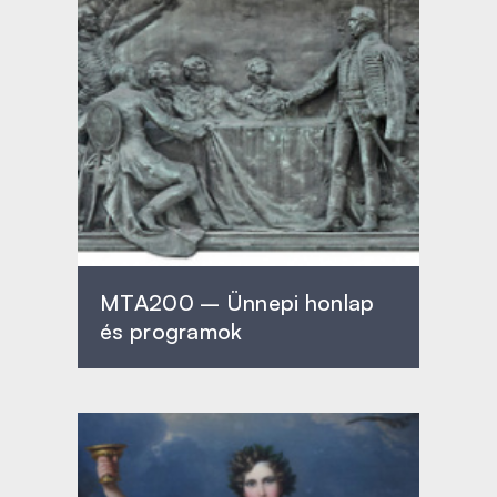
MTA200 – Ünnepi honlap
és programok