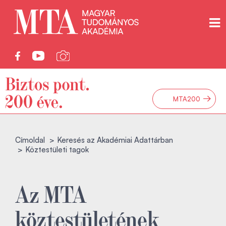
→
MTA200
Címoldal
Keresés az Akadémiai Adattárban
Köztestületi tagok
Az MTA
köztestületének