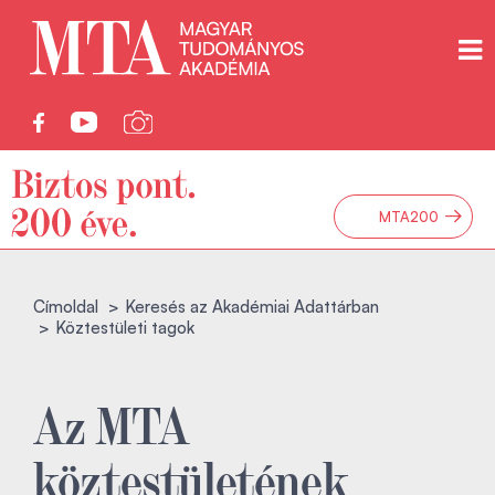
→
MTA200
Címoldal
Keresés az Akadémiai Adattárban
Köztestületi tagok
Az MTA
köztestületének