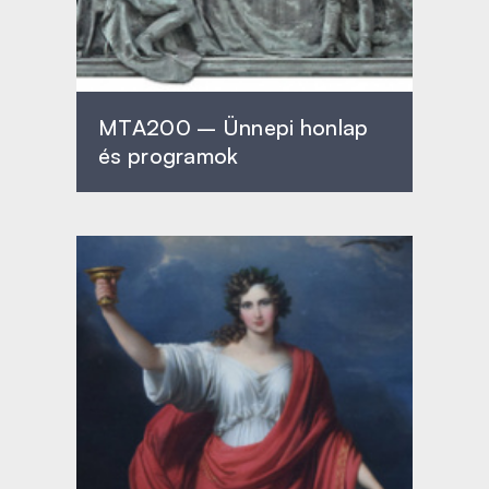
MTA200 – Ünnepi honlap
és programok