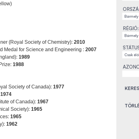
ellow)
ORSZÁ
RÉGIÓ:
ner (Royal Society of Chemistry):
2010
STÁTU
 Medal for Science and Engineering :
2007
ngland):
1989
Prize:
1988
AZONO
yal Society of Canada):
1977
:
1974
tute of Canada):
1967
ical Society):
1965
nces:
1965
y):
1962