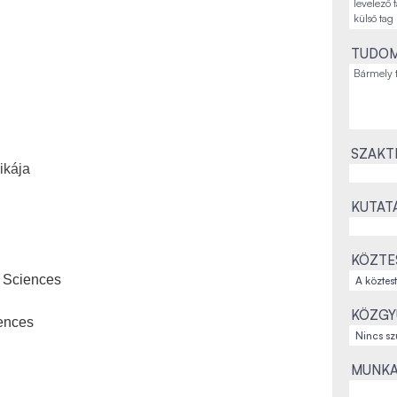
TUDOM
SZAKT
ikája
KUTATÁ
KÖZTE
 Sciences
KÖZGYŰ
iences
MUNKA