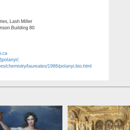
ies, Lash Miller
nson Building 80
o.ca
jpolanyi/;
zes/chemistry/laureates/1986/polanyi.bio.html