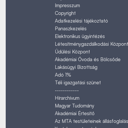
Impresszum
Copyright
Adatkezelési tájékoztató
Panaszkezelés
Elektronikus ügyintézés
Létesítménygazdálkodási Közpon
Üdülési Központ
Akadémiai Óvoda és Bölcsőde
Lakásügyi Bizottság
Adó 1%
Téli igazgatási szünet
------------
Hírarchívum
Magyar Tudomány
Akadémiai Értesítő
Az MTA testületeinek állásfoglalás