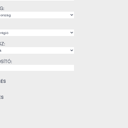
G:
SZ:
SÍTÓ: