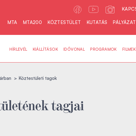
KAPC
MTA
MTA200
KÖZTESTÜLET
KUTATÁS
PÁLYÁZA
HÍRLEVÉL
KIÁLLÍTÁSOK
IDŐVONAL
PROGRAMOK
FILMEK
árban
Köztestületi tagok
ületének tagjai