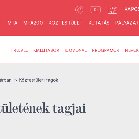
KAPC
MTA
MTA200
KÖZTESTÜLET
KUTATÁS
PÁLYÁZA
HÍRLEVÉL
KIÁLLÍTÁSOK
IDŐVONAL
PROGRAMOK
FILMEK
árban
Köztestületi tagok
ületének tagjai