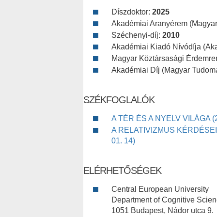
Díszdoktor:
2025
Akadémiai Aranyérem (Magya
Széchenyi-díj:
2010
Akadémiai Kiadó Nívódíja (Ak
Magyar Köztársasági Érdemre
Akadémiai Díj (Magyar Tudom
SZÉKFOGLALÓK
A TÉR ÉS A NYELV VILÁGA (20
A RELATIVIZMUS KÉRDÉSEI 
01. 14)
ELÉRHETŐSÉGEK
Central European University
Department of Cognitive Scie
1051 Budapest, Nádor utca 9.