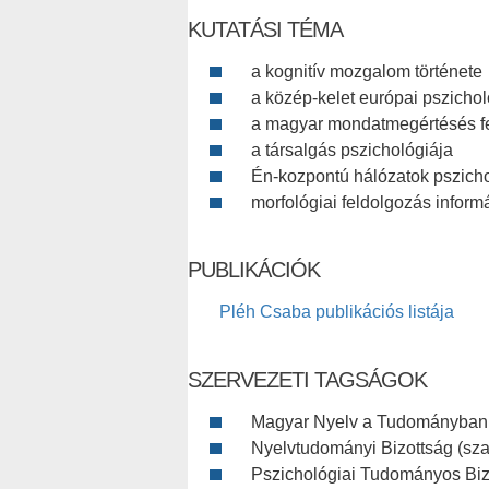
KUTATÁSI TÉMA
a kognitív mozgalom története
a közép-kelet európai pszichol
a magyar mondatmegértésés f
a társalgás pszichológiája
Én-kozpontú hálózatok pszicho
morfológiai feldolgozás inform
PUBLIKÁCIÓK
Pléh Csaba publikációs listája
SZERVEZETI TAGSÁGOK
Magyar Nyelv a Tudományban El
Nyelvtudományi Bizottság (szav
Pszichológiai Tudományos Bizo