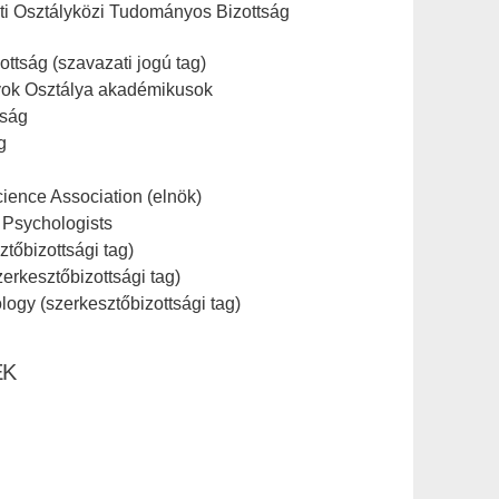
ti Osztályközi Tudományos Bizottság
ttság (szavazati jogú tag)
nyok Osztálya akadémikusok
aság
g
ience Association (elnök)
 Psychologists
ztőbizottsági tag)
erkesztőbizottsági tag)
logy (szerkesztőbizottsági tag)
EK