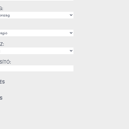
G:
Z:
SÍTÓ: