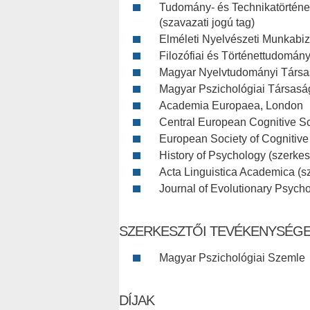
Tudomány- és Technikatörténe
(szavazati jogú tag)
Elméleti Nyelvészeti Munkabizo
Filozófiai és Történettudomá
Magyar Nyelvtudományi Társ
Magyar Pszichológiai Társasá
Academia Europaea, London
Central European Cognitive Sc
European Society of Cognitive
History of Psychology (szerkes
Acta Linguistica Academica (sz
Journal of Evolutionary Psycho
SZERKESZTŐI TEVÉKENYSÉG
Magyar Pszichológiai Szemle
DÍJAK