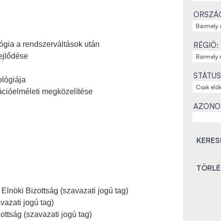
ORSZÁ
ógia a rendszerváltások után
RÉGIÓ:
ejlődése
STÁTUS
lógiája
ációelméleti megközelítése
AZONO
nöki Bizottság (szavazati jogú tag)
azati jogú tag)
ttság (szavazati jogú tag)