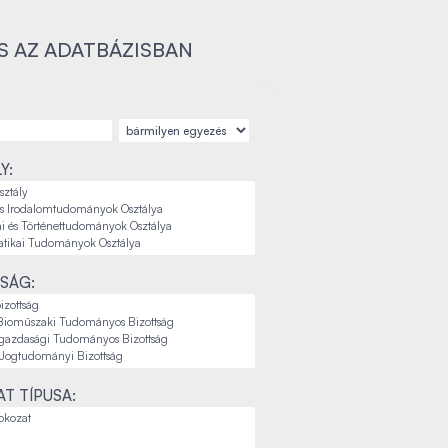
S AZ ADATBÁZISBAN
Y:
SÁG:
T TÍPUSA: