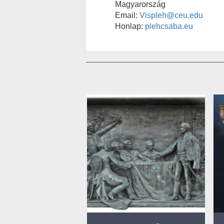
Magyarország
Email:
Vispleh@ceu.edu
Honlap:
plehcsaba.eu