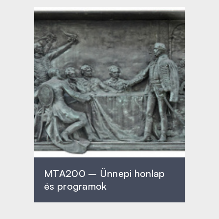
MTA200 – Ünnepi honlap
és programok