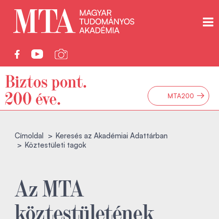
→
MTA200
Címoldal
Keresés az Akadémiai Adattárban
Köztestületi tagok
Az MTA
köztestületének