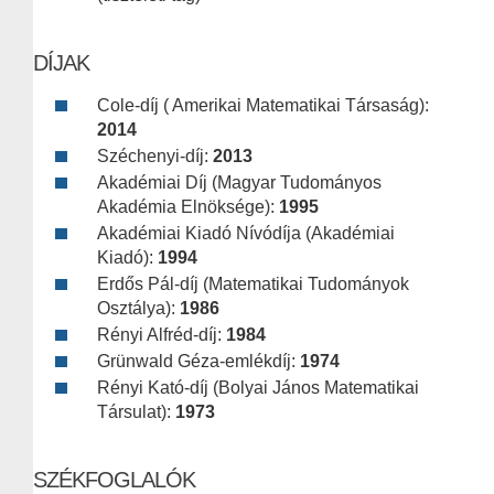
DÍJAK
Cole-díj ( Amerikai Matematikai Társaság):
2014
Széchenyi-díj:
2013
Akadémiai Díj (Magyar Tudományos
Akadémia Elnöksége):
1995
Akadémiai Kiadó Nívódíja (Akadémiai
Kiadó):
1994
Erdős Pál-díj (Matematikai Tudományok
Osztálya):
1986
Rényi Alfréd-díj:
1984
Grünwald Géza-emlékdíj:
1974
Rényi Kató-díj (Bolyai János Matematikai
Társulat):
1973
SZÉKFOGLALÓK