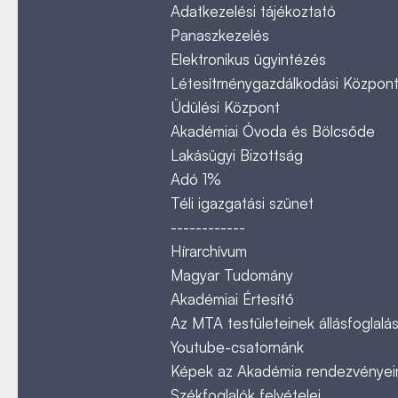
Adatkezelési tájékoztató
Panaszkezelés
Elektronikus ügyintézés
Létesítménygazdálkodási Közpon
Üdülési Központ
Akadémiai Óvoda és Bölcsőde
Lakásügyi Bizottság
Adó 1%
Téli igazgatási szünet
------------
Hírarchívum
Magyar Tudomány
Akadémiai Értesítő
Az MTA testületeinek állásfoglalás
Youtube-csatornánk
Képek az Akadémia rendezvényeir
Székfoglalók felvételei