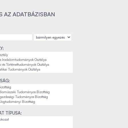
S AZ ADATBÁZISBAN
Y:
SÁG:
T TÍPUSA: