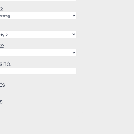
G:
Z:
SÍTÓ: