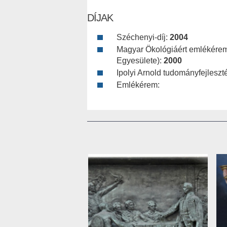
DÍJAK
Széchenyi-díj:
2004
Magyar Ökológiáért emlékér
Egyesülete):
2000
Ipolyi Arnold tudományfejleszt
Emlékérem: