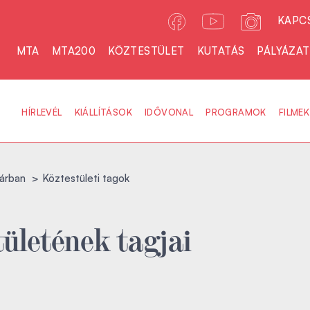
KAPC
MTA
MTA200
KÖZTESTÜLET
KUTATÁS
PÁLYÁZA
HÍRLEVÉL
KIÁLLÍTÁSOK
IDŐVONAL
PROGRAMOK
FILMEK
árban
Köztestületi tagok
ületének tagjai