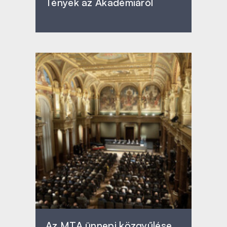
Tények az Akadémiáról
Az MTA ünnepi közgyűlése