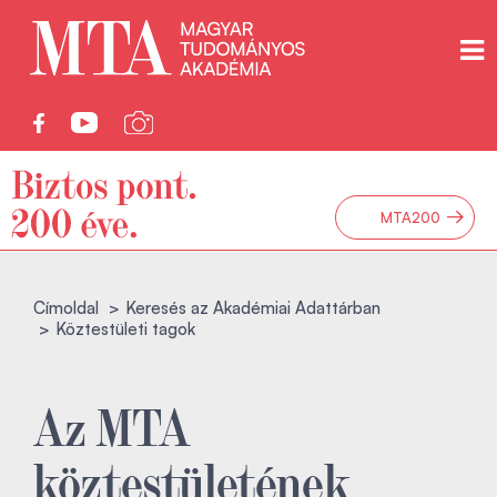
→
MTA200
Címoldal
Keresés az Akadémiai Adattárban
Köztestületi tagok
Az MTA
köztestületének