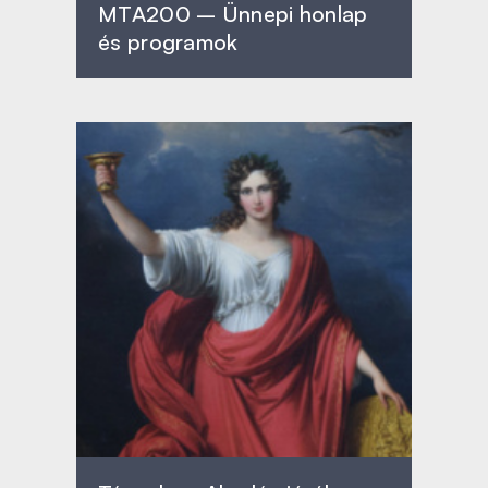
MTA200 – Ünnepi honlap
és programok