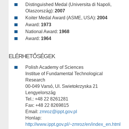
Distinguished Medal (Universita di Napoli,
Olaszország):
2007
Koiter Medal Award (ASME, USA):
2004
Award:
1973
National Award:
1968
Award:
1964
ELÉRHETŐSÉGEK
Polish Academy of Sciences
Institue of Fundamental Technological
Research
00-049 Varsó, Ul. Swietokrzyska 21
Lengyelország
Tel.: +48 22 8261281
Fax: +48 22 8269815
Email:
zmroz@ippt.gov.pl
Honlap:
http://www.ippt.gov.pl/~zmroz/en/index_en.html