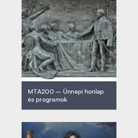
MTA200 – Ünnepi honlap
és programok