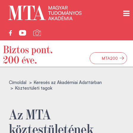
→
MTA200
Címoldal
Keresés az Akadémiai Adattárban
Köztestületi tagok
Az MTA
köztestületének