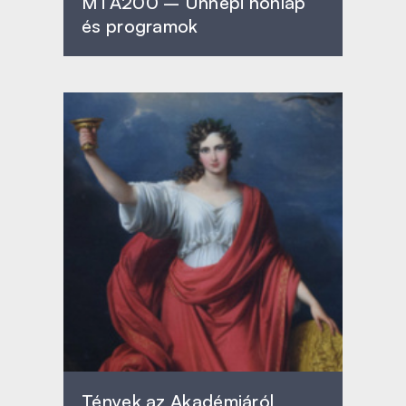
MTA200 – Ünnepi honlap
és programok
Tények az Akadémiáról