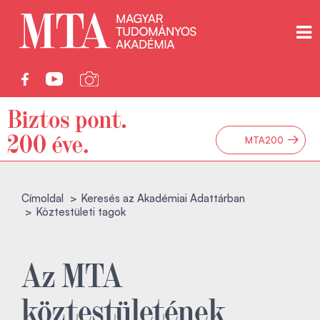
→
MTA200
Címoldal
Keresés az Akadémiai Adattárban
Köztestületi tagok
Az MTA
köztestületének