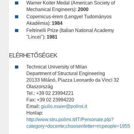
Warner Koiter Medal (American Society of
Mechanical Engineers):
2000
Copernicus-érem (Lengyel Tudományos
Akadémia):
1984
Feltrinelli Prize (Italian National Academy
"Lincei"):
1981
ELÉRHETŐSÉGEK
Technical University of Milan
Department of Structural Engineering
20133 Milánó, Piazza Leonardo da Vinci 32
Olaszország
Tel.: +39 02 23994221
Fax: +39 02 23994220
Email:
giulio.maier@polimi.it
Honlap:
http://www.stru.polimi.it/IT/Personale.plp?
category=docente;choosenletter=m;people=1955