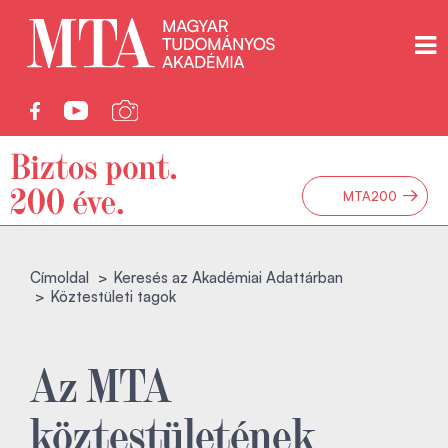
→
MTA200
Címoldal
Keresés az Akadémiai Adattárban
Köztestületi tagok
Az MTA
köztestületének