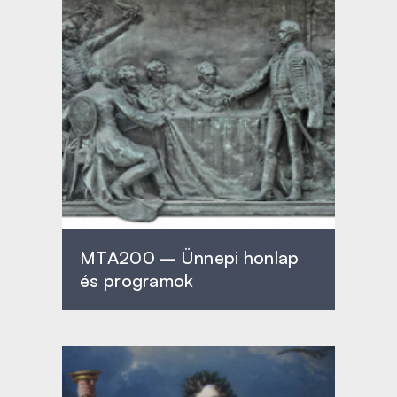
MTA200 – Ünnepi honlap
és programok