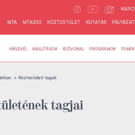
KAPC
MTA
MTA200
KÖZTESTÜLET
KUTATÁS
PÁLYÁZA
HÍRLEVÉL
KIÁLLÍTÁSOK
IDŐVONAL
PROGRAMOK
FILMEK
árban
Köztestületi tagok
ületének tagjai