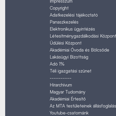
Impresszum
Copyright
Adatkezelési tájékoztató
Panaszkezelés
Elektronikus ügyintézés
Létesítménygazdálkodási Közpon
Üdülési Központ
Akadémiai Óvoda és Bölcsőde
Lakásügyi Bizottság
Adó 1%
Téli igazgatási szünet
------------
Hírarchívum
Magyar Tudomány
Akadémiai Értesítő
Az MTA testületeinek állásfoglalás
Youtube-csatornánk