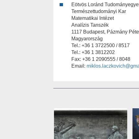
Eötvös Loránd Tudományegye
Természettudományi Kar
Matematikai Intézet
Analízis Tanszék
1117 Budapest, Pázmány Péter
Magyarország
Tel.: +36 1 3722500 / 8517
Tel.: +36 1 3812202
Fax: +36 1 2090555 / 8048
Email:
miklos.laczkovich@gma