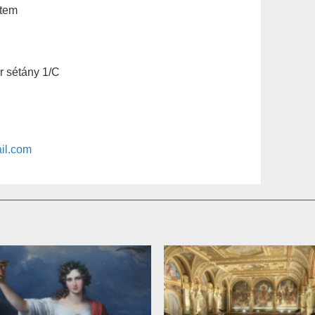
tem
 sétány 1/C
il.com