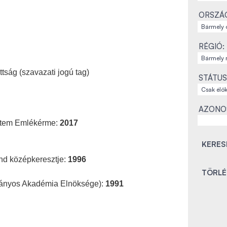
ORSZÁ
RÉGIÓ:
ság (szavazati jogú tag)
STÁTUS
AZONO
etem Emlékérme:
2017
nd középkeresztje:
1996
ányos Akadémia Elnöksége):
1991