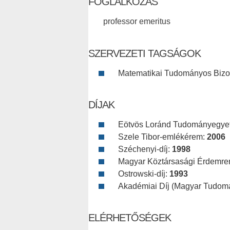
FOGLALKOZÁS
professor emeritus
SZERVEZETI TAGSÁGOK
Matematikai Tudományos Bizott
DÍJAK
Eötvös Loránd Tudományegy
Szele Tibor-emlékérem:
2006
Széchenyi-díj:
1998
Magyar Köztársasági Érdemre
Ostrowski-díj:
1993
Akadémiai Díj (Magyar Tudom
ELÉRHETŐSÉGEK