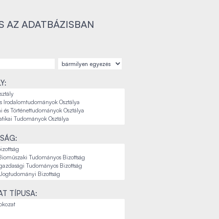
S AZ ADATBÁZISBAN
Y:
SÁG:
T TÍPUSA: