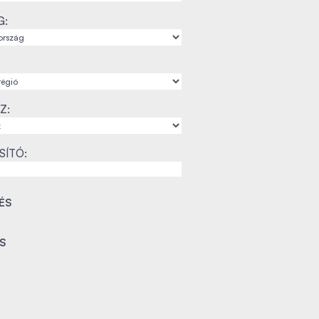
G:
Z:
SÍTÓ: