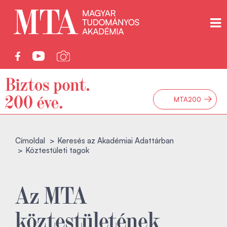
→
MTA200
Címoldal
Keresés az Akadémiai Adattárban
Köztestületi tagok
Az MTA
köztestületének