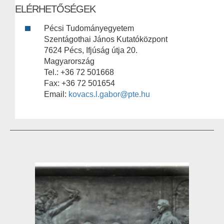
ELÉRHETŐSÉGEK
Pécsi Tudományegyetem
Szentágothai János Kutatóközpont
7624 Pécs, Ifjúság útja 20.
Magyarország
Tel.: +36 72 501668
Fax: +36 72 501654
Email:
kovacs.l.gabor@pte.hu