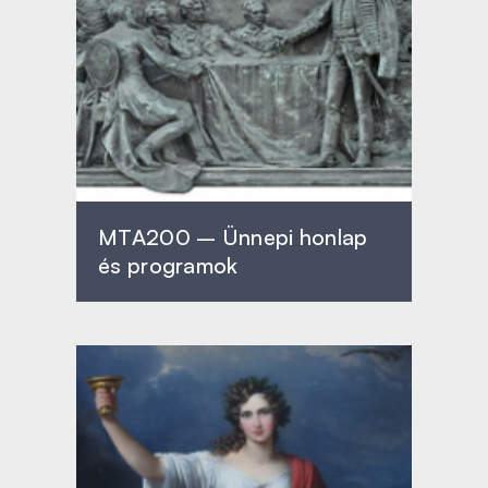
MTA200 – Ünnepi honlap
és programok