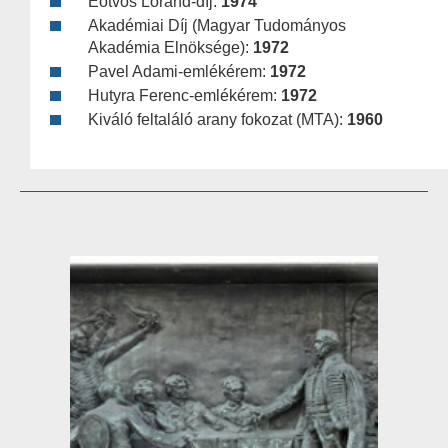
Eötvös Loránd-díj:
1974
Akadémiai Díj (Magyar Tudományos
Akadémia Elnöksége):
1972
Pavel Adami-emlékérem:
1972
Hutyra Ferenc-emlékérem:
1972
Kiváló feltaláló arany fokozat (MTA):
1960