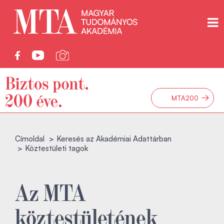
→
MTA200
Címoldal
Keresés az Akadémiai Adattárban
Köztestületi tagok
Az MTA
köztestületének