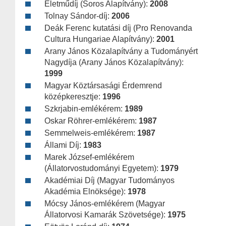
Életműdíj (Soros Alapítvány):
2008
Tolnay Sándor-díj:
2006
Deák Ferenc kutatási díj (Pro Renovanda
Cultura Hungariae Alapítvány):
2001
Arany János Közalapítvány a Tudományért
Nagydíja (Arany János Közalapítvány):
1999
Magyar Köztársasági Érdemrend
középkeresztje:
1996
Szkrjabin-emlékérem:
1989
Oskar Röhrer-emlékérem:
1987
Semmelweis-emlékérem:
1987
Állami Díj:
1983
Marek József-emlékérem
(Állatorvostudományi Egyetem):
1979
Akadémiai Díj (Magyar Tudományos
Akadémia Elnöksége):
1978
Mócsy János-emlékérem (Magyar
Állatorvosi Kamarák Szövetsége):
1975