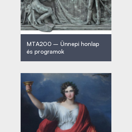
MTA200 – Ünnepi honlap
és programok