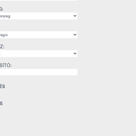
G:
Z:
SÍTÓ: