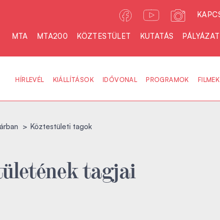
KAPC
MTA
MTA200
KÖZTESTÜLET
KUTATÁS
PÁLYÁZA
HÍRLEVÉL
KIÁLLÍTÁSOK
IDŐVONAL
PROGRAMOK
FILMEK
árban
Köztestületi tagok
ületének tagjai