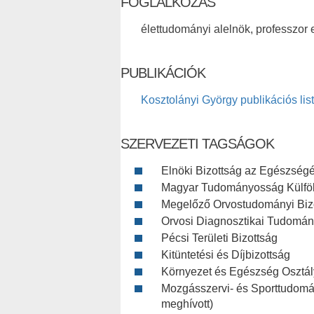
FOGLALKOZÁS
élettudományi alelnök, professzor 
PUBLIKÁCIÓK
Kosztolányi György publikációs lis
SZERVEZETI TAGSÁGOK
Elnöki Bizottság az Egészségér
Magyar Tudományosság Külföldö
Megelőző Orvostudományi Bizot
Orvosi Diagnosztikai Tudomány
Pécsi Területi Bizottság
Kitüntetési és Díjbizottság
Környezet és Egészség Osztály
Mozgásszervi- és Sporttudomán
meghívott)