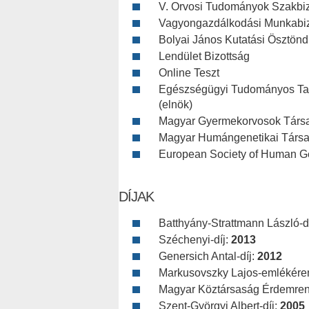
V. Orvosi Tudományok Szakbi
Vagyongazdálkodási Munkabizo
Bolyai János Kutatási Ösztöndí
Lendület Bizottság
Online Teszt
Egészségügyi Tudományos Ta
(elnök)
Magyar Gyermekorvosok Társ
Magyar Humángenetikai Társ
European Society of Human G
DÍJAK
Batthyány-Strattmann László-d
Széchenyi-díj:
2013
Genersich Antal-díj:
2012
Markusovszky Lajos-emlékér
Magyar Köztársaság Érdemrend 
Szent-Györgyi Albert-díj:
2005