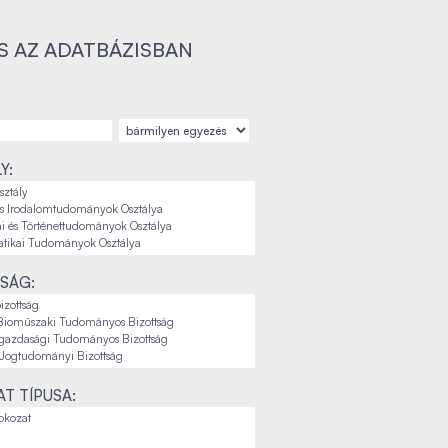
S AZ ADATBÁZISBAN
Y:
SÁG:
T TÍPUSA: