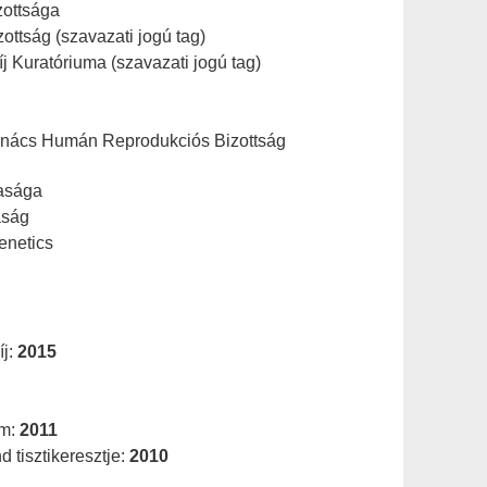
zottsága
ttság (szavazati jogú tag)
j Kuratóriuma (szavazati jogú tag)
nács Humán Reprodukciós Bizottság
asága
aság
enetics
íj:
2015
em:
2011
tisztikeresztje:
2010