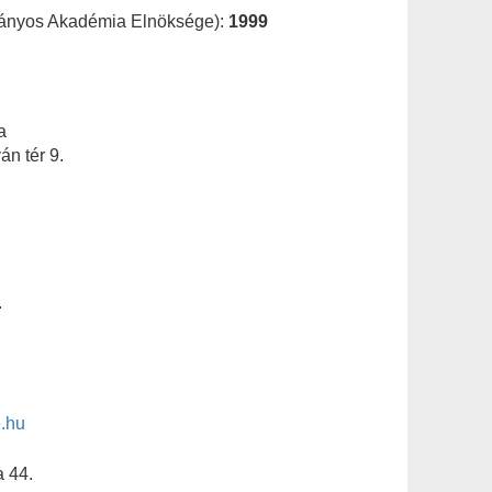
ányos Akadémia Elnöksége):
1999
a
n tér 9.
.
.hu
a 44.