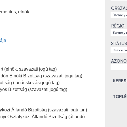
ORSZÁ
emeritus, elnök
RÉGIÓ:
tája
STÁTUS
AZONO
t (elnök, szavazati jogú tag)
n Elnöki Bizottság (szavazati jogú tag)
tság (tanácskozási jogú tag)
os Bizottság (szavazati jogú tag)
közi Állandó Bizottság (szavazati jogú tag)
yi Osztályközi Állandó Bizottság (állandó