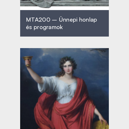
MTA200 – Ünnepi honlap
és programok