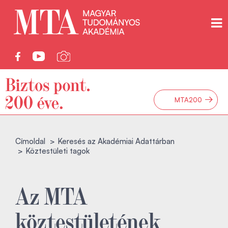
→
MTA200
Címoldal
Keresés az Akadémiai Adattárban
Köztestületi tagok
Az MTA
köztestületének