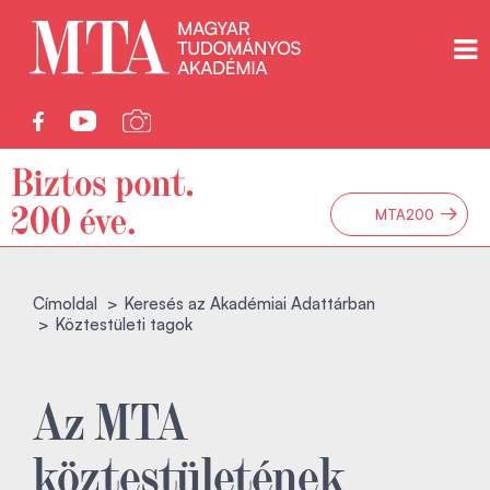
→
MTA200
Címoldal
Keresés az Akadémiai Adattárban
Köztestületi tagok
Az MTA
köztestületének