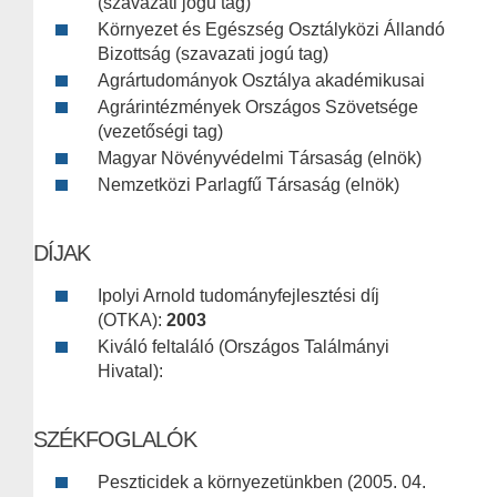
(szavazati jogú tag)
Környezet és Egészség Osztályközi Állandó
Bizottság (szavazati jogú tag)
Agrártudományok Osztálya akadémikusai
Agrárintézmények Országos Szövetsége
(vezetőségi tag)
Magyar Növényvédelmi Társaság (elnök)
Nemzetközi Parlagfű Társaság (elnök)
DÍJAK
Ipolyi Arnold tudományfejlesztési díj
(OTKA):
2003
Kiváló feltaláló (Országos Találmányi
Hivatal):
SZÉKFOGLALÓK
Peszticidek a környezetünkben (2005. 04.