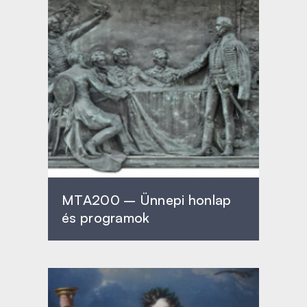
MTA200 – Ünnepi honlap
és programok