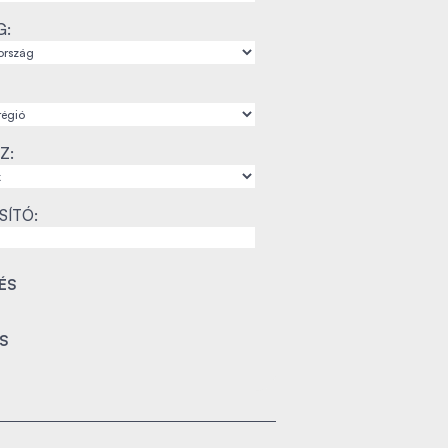
G:
Z:
SÍTÓ: