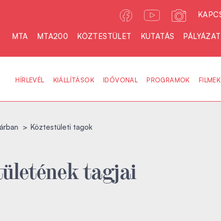
KAPC
MTA
MTA200
KÖZTESTÜLET
KUTATÁS
PÁLYÁZA
HÍRLEVÉL
KIÁLLÍTÁSOK
IDŐVONAL
PROGRAMOK
FILMEK
árban
Köztestületi tagok
ületének tagjai