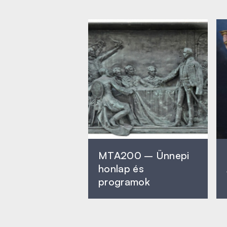
MTA200 – Ünnepi
honlap és
programok