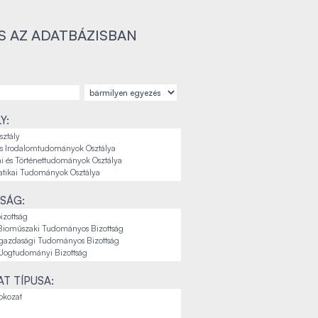
S AZ ADATBÁZISBAN
Y:
SÁG:
T TÍPUSA: