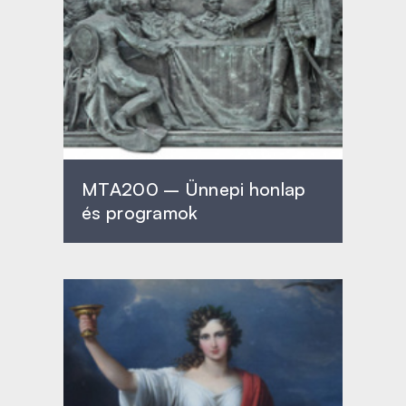
MTA200 – Ünnepi honlap
és programok