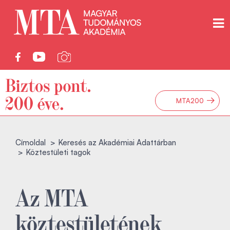
→
MTA200
Címoldal
Keresés az Akadémiai Adattárban
Köztestületi tagok
Az MTA
köztestületének