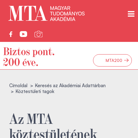
→
MTA200
Címoldal
Keresés az Akadémiai Adattárban
Köztestületi tagok
Az MTA
köztestületének