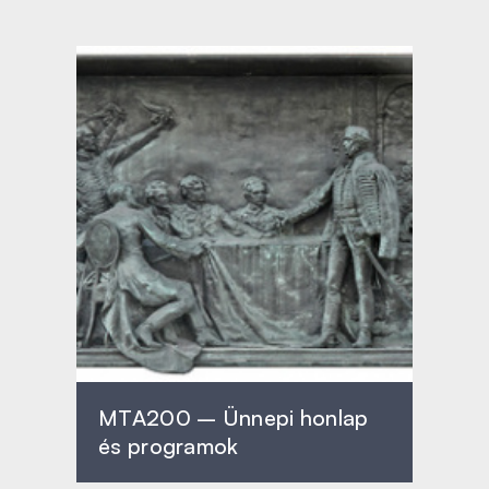
MTA200 – Ünnepi honlap
és programok