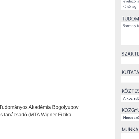
TUDOM
SZAKTE
KUTATÁ
KÖZTES
i Tudományos Akadémia Bogolyubov
KÖZGYŰ
yos tanácsadó (MTA Wigner Fizika
MUNKAH