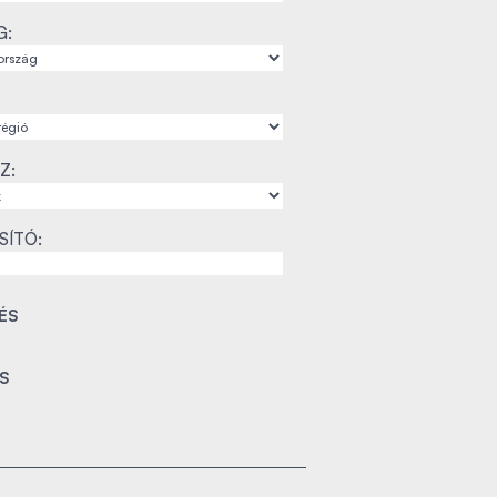
G:
Z:
SÍTÓ: