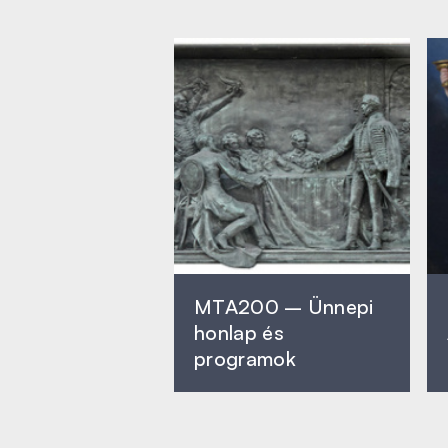
MTA200 – Ünnepi
honlap és
programok