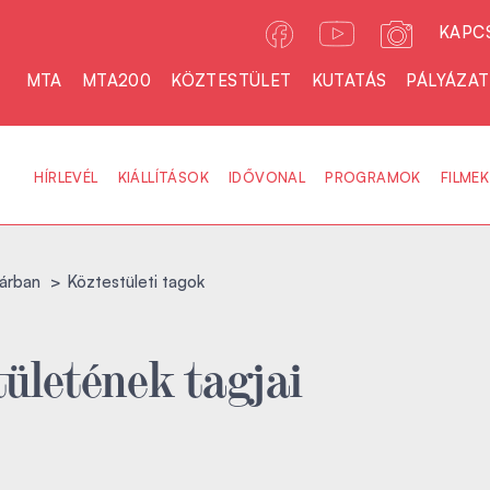
KAPC
MTA
MTA200
KÖZTESTÜLET
KUTATÁS
PÁLYÁZA
HÍRLEVÉL
KIÁLLÍTÁSOK
IDŐVONAL
PROGRAMOK
FILMEK
árban
Köztestületi tagok
ületének tagjai