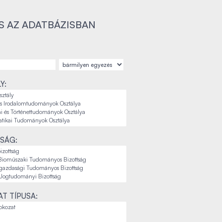
S AZ ADATBÁZISBAN
Y:
SÁG:
T TÍPUSA: