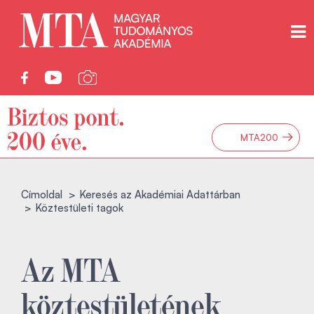
→
MTA200
Címoldal
Keresés az Akadémiai Adattárban
Köztestületi tagok
Az MTA
köztestületének