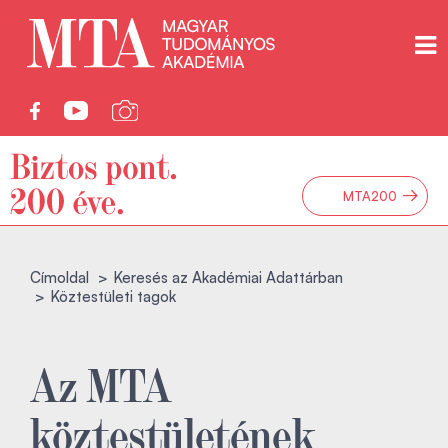
→
MTA200
Címoldal
Keresés az Akadémiai Adattárban
Köztestületi tagok
Az MTA
köztestületének