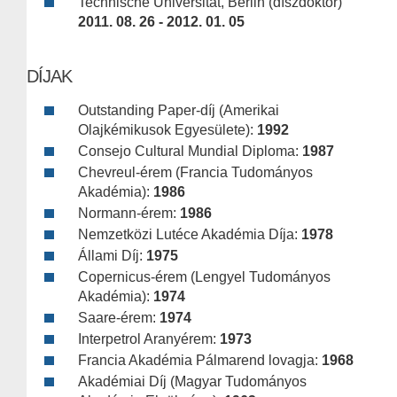
Technische Universität, Berlin (díszdoktor)
2011. 08. 26 - 2012. 01. 05
DÍJAK
Outstanding Paper-díj (Amerikai
Olajkémikusok Egyesülete):
1992
Consejo Cultural Mundial Diploma:
1987
Chevreul-érem (Francia Tudományos
Akadémia):
1986
Normann-érem:
1986
Nemzetközi Lutéce Akadémia Díja:
1978
Állami Díj:
1975
Copernicus-érem (Lengyel Tudományos
Akadémia):
1974
Saare-érem:
1974
Interpetrol Aranyérem:
1973
Francia Akadémia Pálmarend lovagja:
1968
Akadémiai Díj (Magyar Tudományos