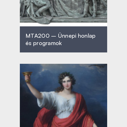
MTA200 – Ünnepi honlap
és programok