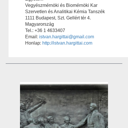
Vegyészmérnöki és Biomérnöki Kar
Szervetlen és Analitikai Kémia Tanszék
1111 Budapest, Szt. Gellért tér 4.
Magyarország
Tel.: +36 1 4633407
Email:
istvan.hargittai@gmail.com
Honlap:
http://istvan.hargittai.com