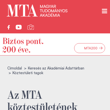
→
MTA200
Címoldal
Keresés az Akadémiai Adattárban
Köztestületi tagok
Az MTA
köztestületének