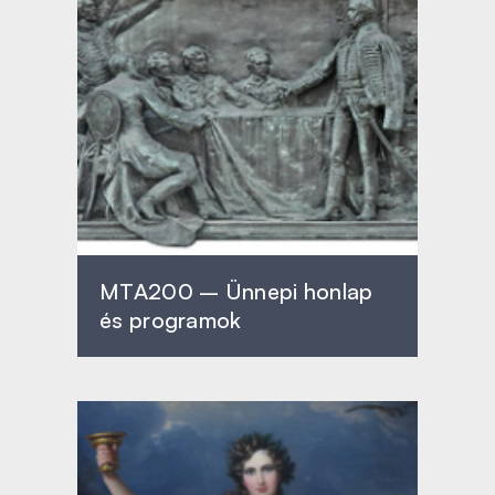
MTA200 – Ünnepi honlap
és programok