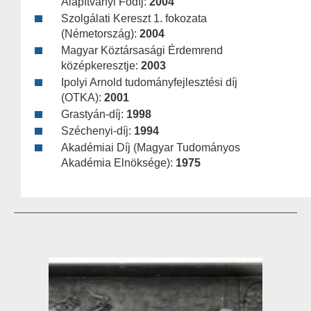
Alapítványi Fődíj:
2004
Szolgálati Kereszt 1. fokozata
(Németország):
2004
Magyar Köztársasági Érdemrend
középkeresztje:
2003
Ipolyi Arnold tudományfejlesztési díj
(OTKA):
2001
Grastyán-díj:
1998
Széchenyi-díj:
1994
Akadémiai Díj (Magyar Tudományos
Akadémia Elnöksége):
1975