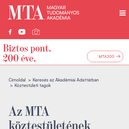
→
MTA200
Címoldal
Keresés az Akadémiai Adattárban
Köztestületi tagok
Az MTA
köztestületének