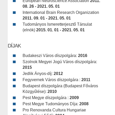
European Neuroscience Association
2011.
08. 26 - 2021. 05. 01
International Brain Research Organization
2011. 09. 01 - 2021. 05. 01
Tudományos Ismeretterjesztő Társulat
(elnök)
2015. 01. 01 - 2021. 05. 01
DÍJAK
Budakeszi Város díszpolgára:
2016
Szolnok Megyei Jogú Város díszpolgára:
2015
Jedlik Ányos-díj:
2012
Fegyvernek Város díszpolgára :
2011
Budapest díszpolgára (Budapest Főváros
Közgyűlése):
2010
Pest Megye díszpolgára :
2009
Pest Megye Tudományos Díja:
2008
Pro Renovanda Cultura Hungariae