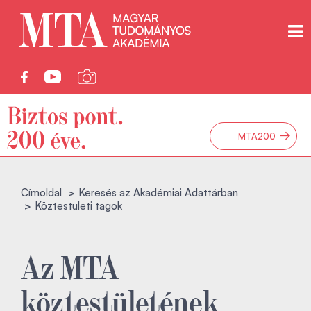
→
MTA200
Címoldal
Keresés az Akadémiai Adattárban
Köztestületi tagok
Az MTA
köztestületének