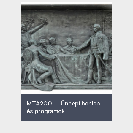
MTA200 – Ünnepi honlap
és programok