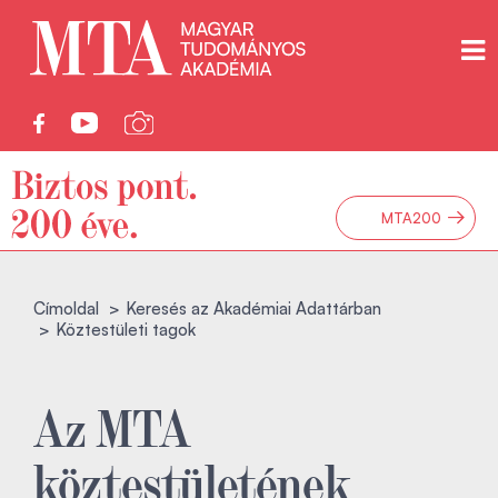
→
MTA200
Címoldal
Keresés az Akadémiai Adattárban
Köztestületi tagok
Az MTA
köztestületének