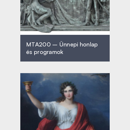
MTA200 – Ünnepi honlap
és programok