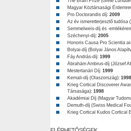
The Brain Prize (Grete Lundbe
Magyar Köztársasági Érdemre
Pro Doctorandis díj:
2009
Az év ismeretterjesztő tudósa
Semmelweis-díj és -emlékére
Széchenyi-díj:
2005
Honoris Causa Pro Scientia a
Bolyai-díj (Bolyai János Alapít
Fáy András-díj:
1999
Ábrahám Ambrus-díj (József A
Mestertanári Díj:
1999
Kemali-díj (Olaszország):
199
Krieg Cortical Discoverer Awa
Társasága):
1998
Akadémiai Díj (Magyar Tudom
Demuth-díj (Swiss Medical Fou
Krieg Cortical Kudos Cortical 
ELÉRHETŐSÉGEK