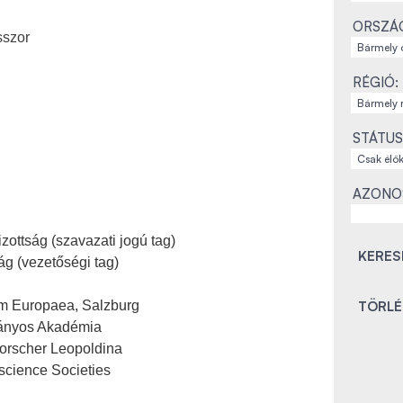
ORSZÁ
sszor
RÉGIÓ:
STÁTUS
AZONO
ottság (szavazati jogú tag)
g (vezetőségi tag)
um Europaea, Salzburg
ányos Akadémia
orscher Leopoldina
science Societies