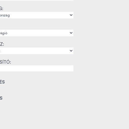
G:
Z:
SÍTÓ: