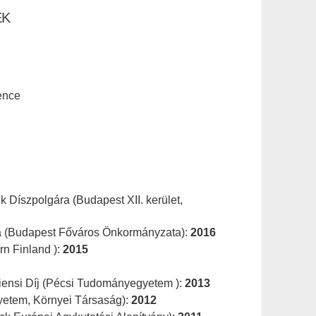
EK
ence
k Díszpolgára (Budapest XII. kerület,
a (Budapest Főváros Önkormányzata):
2016
rn Finland ):
2015
iensi Díj (Pécsi Tudományegyetem ):
2013
yetem, Környei Társaság):
2012