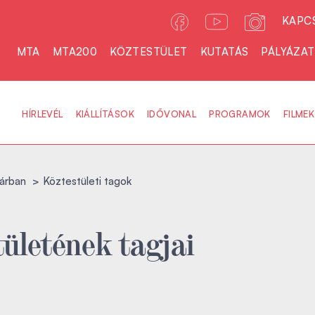
KAPC
MTA
MTA200
KÖZTESTÜLET
KUTATÁS
PÁLYÁZA
HÍRLEVÉL
KIÁLLÍTÁSOK
IDŐVONAL
PROGRAMOK
FILMEK
árban
Köztestületi tagok
ületének tagjai