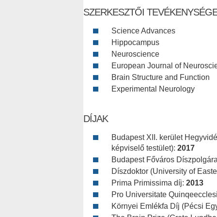
SZERKESZTŐI TEVÉKENYSÉG
Science Advances
Hippocampus
Neuroscience
European Journal of Neurosci
Brain Structure and Function
Experimental Neurology
DÍJAK
Budapest XII. kerület Hegyvidé
képviselő testület):
2017
Budapest Főváros Díszpolgár
Díszdoktor (University of Easte
Prima Primissima díj:
2013
Pro Universitate Quinqeeccles
Környei Emlékfa Díj (Pécsi Eg