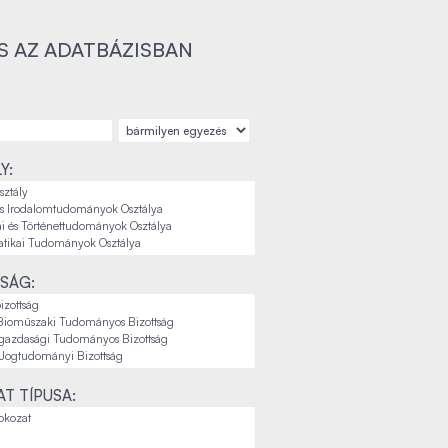
S AZ ADATBÁZISBAN
Y:
SÁG:
T TÍPUSA: