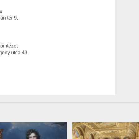
a
n tér 9.
óintézet
gony utca 43.