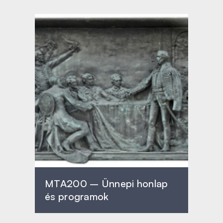
MTA200 – Ünnepi honlap
és programok