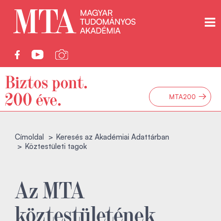
→
MTA200
Címoldal
Keresés az Akadémiai Adattárban
Köztestületi tagok
Az MTA
köztestületének