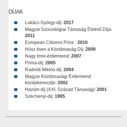
DÍJAK
Lukács György-díj:
2017
Magyar Szociológiai Társaság Életmű Díja:
2011
European Citizens Prize :
2010
Húsz éves a Köztársaság Díj:
2009
Nagy Imre-érdemrend:
2007
Prima-díj:
2005
Radnóti Miklós-díj:
2004
Magyar Köztársasági Érdemrend
középkeresztje:
2002
Hazám díj (XXI. Század Társaság):
2001
Széchenyi-díj:
1995