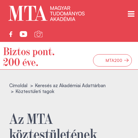
→
MTA200
Címoldal
Keresés az Akadémiai Adattárban
Köztestületi tagok
Az MTA
köztestületének