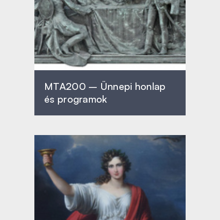
MTA200 – Ünnepi honlap
és programok