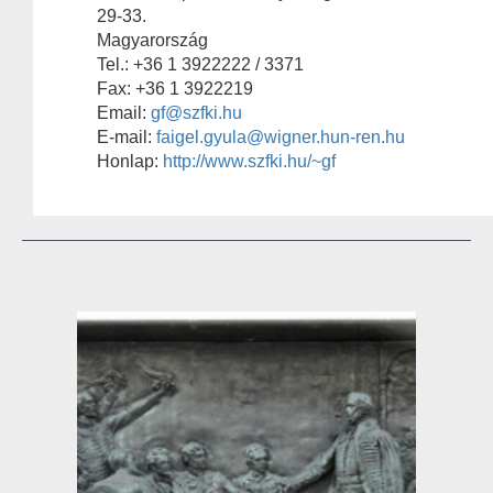
29-33.
Magyarország
Tel.: +36 1 3922222 / 3371
Fax: +36 1 3922219
Email:
gf@szfki.hu
E-mail:
faigel.gyula@wigner.hun-ren.hu
Honlap:
http://www.szfki.hu/~gf