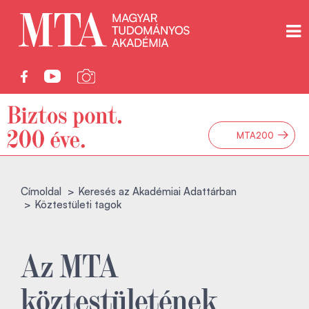
→
MTA200
Címoldal
Keresés az Akadémiai Adattárban
Köztestületi tagok
Az MTA
köztestületének