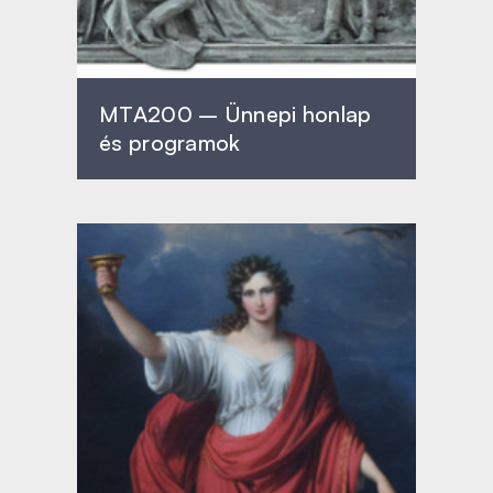
MTA200 – Ünnepi honlap
és programok