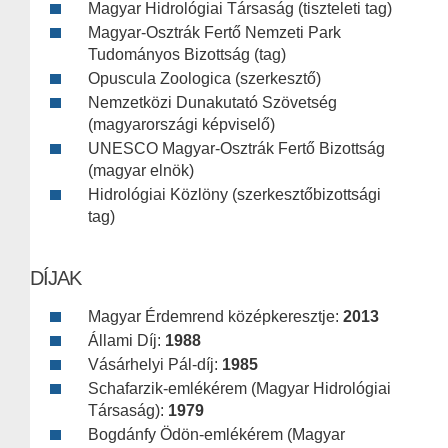
Magyar Hidrológiai Társaság (tiszteleti tag)
Magyar-Osztrák Fertő Nemzeti Park
Tudományos Bizottság (tag)
Opuscula Zoologica (szerkesztő)
Nemzetközi Dunakutató Szövetség
(magyarországi képviselő)
UNESCO Magyar-Osztrák Fertő Bizottság
(magyar elnök)
Hidrológiai Közlöny (szerkesztőbizottsági
tag)
DÍJAK
Magyar Érdemrend középkeresztje:
2013
Állami Díj:
1988
Vásárhelyi Pál-díj:
1985
Schafarzik-emlékérem (Magyar Hidrológiai
Társaság):
1979
Bogdánfy Ödön-emlékérem (Magyar