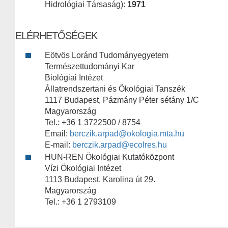
Hidrológiai Társaság):
1971
ELÉRHETŐSÉGEK
Eötvös Loránd Tudományegyetem
Természettudományi Kar
Biológiai Intézet
Állatrendszertani és Ökológiai Tanszék
1117 Budapest, Pázmány Péter sétány 1/C
Magyarország
Tel.: +36 1 3722500 / 8754
Email:
berczik.arpad@okologia.mta.hu
E-mail:
berczik.arpad@ecolres.hu
HUN-REN Ökológiai Kutatóközpont
Vízi Ökológiai Intézet
1113 Budapest, Karolina út 29.
Magyarország
Tel.: +36 1 2793109