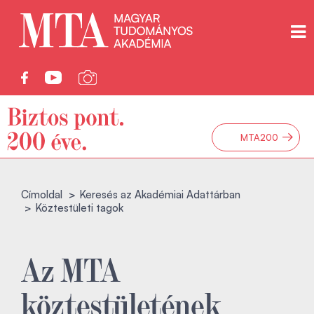
→
MTA200
Címoldal
Keresés az Akadémiai Adattárban
Köztestületi tagok
Az MTA
köztestületének